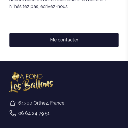
N''hésitez pas, écrivez-nous.
Me contacter
64300 Orthez, France
06 64 24 79 51