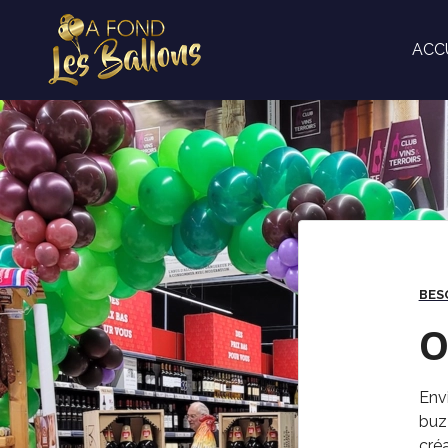
ACC
BESO
O
Env
buzz
créa