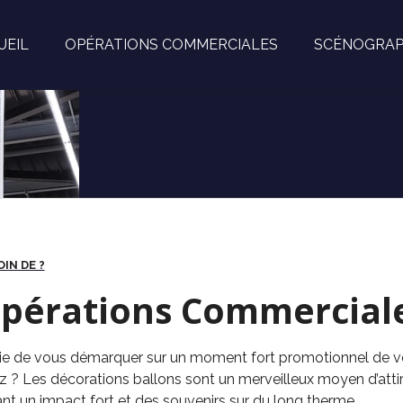
UEIL
OPÉRATIONS COMMERCIALES
SCÉNOGRAP
IN DE ?
pérations Commercial
ie de vous démarquer sur un moment fort promotionnel de vot
 ? Les décorations ballons sont un merveilleux moyen d’attire
nt un impact fort et des souvenirs sur du long therme.