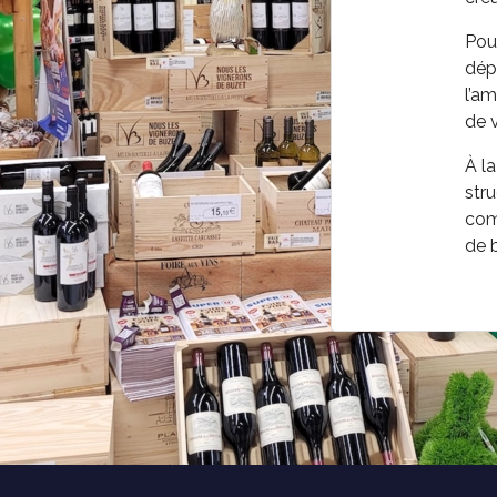
Pou
dépl
l’am
de 
À la
stru
comb
de 